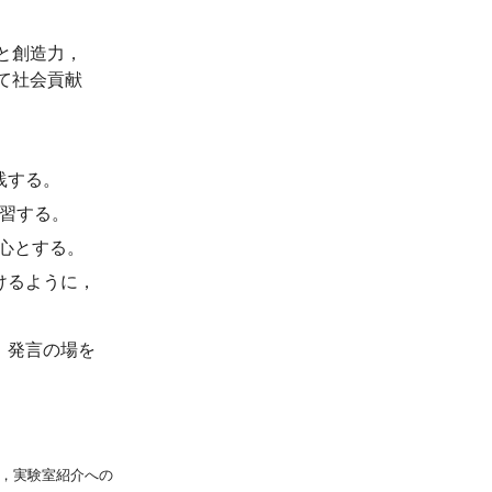
と創造力，
て社会貢献
践する。
習する。
中心とする。
けるように，
，発言の場を
，実験室紹介への